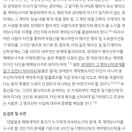
와 상대방의 의사가 일치하는 경우에는 그 일치한 의사대로 행위자 또는 명의인
을 계약당사자로 확정하여야 하고, 행위자와 상대방의 의사가 일치하지 않는 경
우에는 그 계약의 성질·내용·목적·체결 경위 등 그 계약 체결 전후의 구체적인 제
반 사정을 토대로 상대방이 합리적인 사람이라면 행위자와 명의자 중 누구를 계
70)
약당사자로 이해할 것인지에 의하여 계약당사자를 결정하여야 한다.
따라서
어떤 사람이 타인을 통하여 부동산을 매수하면서 매수인 명의 및 소유권이전등
기 명의를 그 타인 명의로 하기로 한 경우에, 이와 같은 매수인 및 등기 명의의
신탁관계는 그들 사이의 내부적인 관계에 불과하므로, 상대방이 명의신탁자를
매매당사자로 이해하였다는 등의 특별한 사정이 없는 한 대외적으로는 계약명
71)
의자인 타인을 매매당사자로 보아야 하며,
설령
상대방이 그 명의신탁관계를
알고 있었다 하더라도
[밑줄은 필자] 상대방이 계약명의자인 타인이 아니라 명
의신탁자에게 계약에 따른 법률효과를 직접 귀속시킬 의도로 계약을 체결하였
72)
73)
다는 등의 특별한 사정이 인정되지 아니하는 한 마찬가지라 할 것이다.
부
동산등기는 그것이 형식적으로 존재하는 것 자체로부터 적법한 등기원인에 의
하여 마쳐진 것으로 추정되며, 타인에게 명의를 신탁하여 등기하였다고 주장하
74)
는 사람은 그 명의신탁 사실에 대하여 증명할 책임을 진다.
2) 검토 및 사견
대법원은 매매계약의 효과가 누구에게 귀속되는가의 문제, 즉 계약당사자를
누구로 할 것인가의 문제를 기준으로 3자간 등기명의신탁과 계약명의신탁을 구