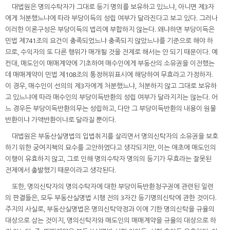
대법원은 명의수탁자가 그대로 등기 명의를 보유하고 있느냐, 아니면 제3자
에게 처분했느냐에 따라 부당이득의 성립 여부가 달라진다고 보고 있다. 그러나
이러한 이론구성은 부당이득의 법리에 부합하지 않는다. 왜냐하면 부당이득은
민법 제741조의 요건이 충족되었느냐 충족되지 않았느냐를 기준으로 해야 하
므로, 수익자의 또 다른 행위가 매개될 것을 전제로 해서는 안 되기 때문이다. 예
컨대, 매도인이 매매계약에 기초하여 매수인에게 부동산의 소유권을 이전했는
데 매매계약이 민법 제108조의 통정허위표시에 해당하여 무효라고 가정하자.
이 경우, 매수인이 선의의 제3자에게 처분했느냐, 처분하지 않고 그대로 보유하
고 있느냐에 따라 매수인의 부당이득반환의 성립 여부가 달라지지는 않는다. 어
느 경우든 부당이득반환의무는 성립하고, 다만 그 부당이득반환의 내용이 원물
반환이냐 가액반환이냐로 달라질 뿐이다.
대법원은 부동산실명법의 입법취지를 살리면서 명의신탁자의 소유권을 보호
하기 위한 궁여지책의 묘수를 고안하였다고 생각되지만, 이는 애초에 매도인의
이행이 유효하지 않고, 그로 인해 명의수탁자 명의의 등기가 무효라는 잘못된
전제에서 출발했기 때문이라고 생각된다.
또한, 명의신탁자의 명의수탁자에 대한 부당이득반환청구권에 관련된 일련
의 판결들은, 모두 부동산실명법 시행 전의 3자간 등기명의신탁에 관한 것이다.
주지의 사실로, 부동산실명법은 명의신탁약정과 이에 기한 명의신탁을 규율의
대상으로 삼는 것이지, 명의신탁자와 매도인의 매매계약을 규율의 대상으로 하