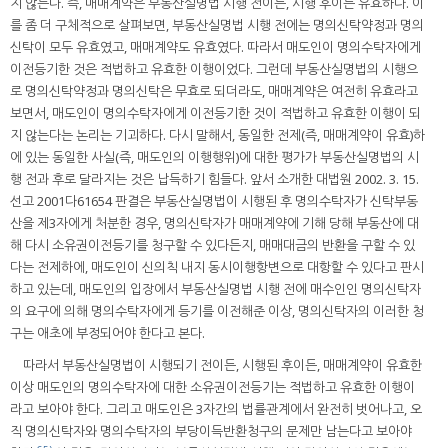
지 않는다. 즉, 매매계약은 부동산실명법 시행 전이든, 시행 후이든 유효하다. 이
를 좀 더 구체적으로 살펴보면, 부동산실명법 시행 전에는 명의신탁약정과 명의
신탁이 모두 유효였고, 매매계약도 유효였다. 따라서 매도인이 명의수탁자에게
이전등기한 것은 적법하고 유효한 이행이었다. 그런데 부동산실명법의 시행으
로 명의신탁약정과 명의신탁은 무효로 되더라도, 매매계약은 여전히 유효라고
보면서, 매도인이 명의수탁자에게 이전등기한 것이 적법하고 유효한 이행이 되
지 않는다는 논리는 기괴하다. 다시 말해서, 동일한 전제(즉, 매매계약이 유효)하
에 있는 동일한 사실(즉, 매도인의 이행행위)에 대한 평가가 부동산실명법의 시
행 전과 후로 달라지는 것은 납득하기 힘들다. 앞서 소개한 대법원 2002. 3. 15.
선고 2001다61654 판결은 부동산실명법이 시행된 후 명의수탁자가 신탁부동
산을 제3자에게 처분한 경우, 명의신탁자가 매매계약에 기해 당해 부동산에 대
해 다시 소유권이전등기를 청구할 수 있다든지, 매매대금의 반환을 구할 수 있
다는 전제하에, 매도인이 신의칙 내지 동시이행항변으로 대항할 수 있다고 판시
하고 있는데, 매도인의 입장에서 부동산실명법 시행 전에 매수인인 명의신탁자
의 요구에 의해 명의수탁자에게 등기를 이전해준 이상, 명의신탁자의 이러한 청
구는 애초에 부정되어야 한다고 본다.
따라서 부동산실명법이 시행되기 전이든, 시행된 후이든, 매매계약이 유효한
이상 매도인의 명의수탁자에 대한 소유권이전등기는 적법하고 유효한 이행이
라고 보아야 한다. 그리고 매도인은 3자간의 법률관계에서 완전히 벗어나고, 오
직 명의신탁자와 명의수탁자의 부당이득반환청구의 문제만 남는다고 보아야