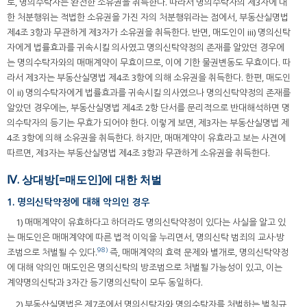
로, 명의수탁자는 완전한 소유권을 취득한다. 따라서 명의수탁자의 제3자에 대
한 처분행위는 적법한 소유권을 가진 자의 처분행위라는 점에서, 부동산실명법
제4조 3항과 무관하게 제3자가 소유권을 취득한다. 반면, 매도인이 iii) 명의신탁
자에게 법률효과를 귀속시킬 의사였고 명의신탁약정의 존재를 알았던 경우에
는 명의수탁자와의 매매계약이 무효이므로, 이에 기한 물권변동도 무효이다. 따
라서 제3자는 부동산실명법 제4조 3항에 의해 소유권을 취득한다. 한편, 매도인
이 ii) 명의수탁자에게 법률효과를 귀속시킬 의사였으나 명의신탁약정의 존재를
알았던 경우에는, 부동산실명법 제4조 2항 단서를 문리적으로 반대해석하면 명
의수탁자의 등기는 무효가 되어야 한다. 이렇게 보면, 제3자는 부동산실명법 제
4조 3항에 의해 소유권을 취득한다. 하지만, 매매계약이 유효라고 보는 사견에
따르면, 제3자는 부동산실명법 제4조 3항과 무관하게 소유권을 취득한다.
Ⅳ. 상대방[=매도인]에 대한 처벌
1. 명의신탁약정에 대해 악의인 경우
1) 매매계약이 유효하다고 하더라도 명의신탁약정이 있다는 사실을 알고 있
는 매도인은 매매계약에 따른 법적 이익을 누리면서, 명의신탁 범죄의 교사·방
98)
조범으로 처벌될 수 있다.
즉, 매매계약의 효력 문제와 별개로, 명의신탁약정
에 대해 악의인 매도인은 명의신탁의 방조범으로 처벌될 가능성이 있고, 이는
계약명의신탁과 3자간 등기명의신탁이 모두 동일하다.
2) 부동산실명법은 제7조에서 명의신탁자와 명의수탁자를 처벌하는 벌칙규