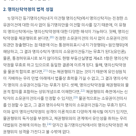
2. 명의신탁약정의 법적 성질
1) 양자간 등기명의신탁(내지 이전형 명의신탁)에서 명의신탁자는 진정한 소
유권이전에 대한 의사 없이 등기명의만을 이전할 의사를 갖기 때문에, 이 유형
의 명의신탁에서는 명의신탁약정에 대한 다양한 해석이 가능하다. 첫째, 명의신
20)
탁약정을 채권행위로 본다면,
진정한 소유권이전의 의사 없이 소유권이전의
외관만 창출했다는 점 때문에 이는 통정허위표시 내지 가장행위[= 원인행위]에
해당하고, 그 결과 명의수탁자 명의의 소유권이전등기는 무효가 된다(유인론).
물론, 통정허위표시로 보지 않더라도 현행 부동산실명법 제4조 1항은 명의신탁
약정을 무효로 하고 있으므로 동일한 결론에 이르게 된다. 둘째, 명의신탁약정
21)
을 물권적 합의로 본다면,
이는 채권행위가 없는 것이기 때문에 유인성원칙
이 지배하는 우리 민법 아래에서 법률상 효력을 가질 수 없고, 그 결과 명의수탁
자 명의의 소유권이전등기는 무효가 된다. 셋째, 명의신탁약정을 채권행위와 물
22)
권적 합의를 포함하는 상위개념으로 이해한다면,
채권행위의 측면에서는 신
23)
탁자의 소유권이전의사를 인정할 수 있지만,
물권적으로는 소유권이전의사
를 인정할 수 없고, 그 결과 명의수탁자 명의의 소유권이전등기는 무효가 된다.
이와 같이 명의신탁약정의 성격이 이론적으로 다양하게 해석될 여지가 있지만,
물권행위의 독자성을 부정하고, 채권행위와의 관계에서 유인성을 취하는 우리
24)
대법원의 견해에 의하는 한,
양자간 등기명의신탁에서의 명의신탁약정은 채
권행위의 성격을 가진다고 볼 수밖에 없다.