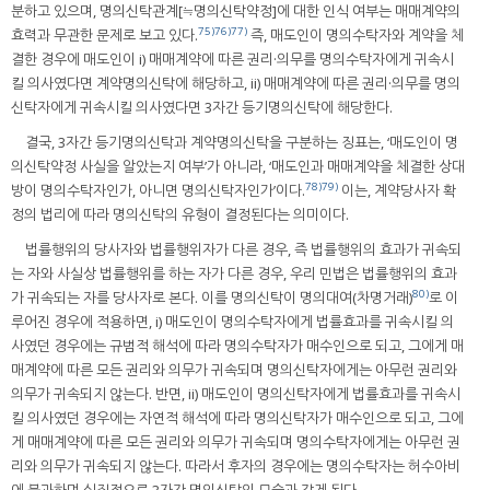
분하고 있으며, 명의신탁관계[≒명의신탁약정]에 대한 인식 여부는 매매계약의
75)
76)
77)
효력과 무관한 문제로 보고 있다.
즉, 매도인이 명의수탁자와 계약을 체
결한 경우에 매도인이 i) 매매계약에 따른 권리·의무를 명의수탁자에게 귀속시
킬 의사였다면 계약명의신탁에 해당하고, ii) 매매계약에 따른 권리·의무를 명의
신탁자에게 귀속시킬 의사였다면 3자간 등기명의신탁에 해당한다.
결국, 3자간 등기명의신탁과 계약명의신탁을 구분하는 징표는, ‘매도인이 명
의신탁약정 사실을 알았는지 여부’가 아니라, ‘매도인과 매매계약을 체결한 상대
78)
79)
방이 명의수탁자인가, 아니면 명의신탁자인가’이다.
이는, 계약당사자 확
정의 법리에 따라 명의신탁의 유형이 결정된다는 의미이다.
법률행위의 당사자와 법률행위자가 다른 경우, 즉 법률행위의 효과가 귀속되
는 자와 사실상 법률행위를 하는 자가 다른 경우, 우리 민법은 법률행위의 효과
80)
가 귀속되는 자를 당사자로 본다. 이를 명의신탁이 명의대여(차명거래)
로 이
루어진 경우에 적용하면, i) 매도인이 명의수탁자에게 법률효과를 귀속시킬 의
사였던 경우에는 규범적 해석에 따라 명의수탁자가 매수인으로 되고, 그에게 매
매계약에 따른 모든 권리와 의무가 귀속되며 명의신탁자에게는 아무런 권리와
의무가 귀속되지 않는다. 반면, ii) 매도인이 명의신탁자에게 법률효과를 귀속시
킬 의사였던 경우에는 자연적 해석에 따라 명의신탁자가 매수인으로 되고, 그에
게 매매계약에 따른 모든 권리와 의무가 귀속되며 명의수탁자에게는 아무런 권
리와 의무가 귀속되지 않는다. 따라서 후자의 경우에는 명의수탁자는 허수아비