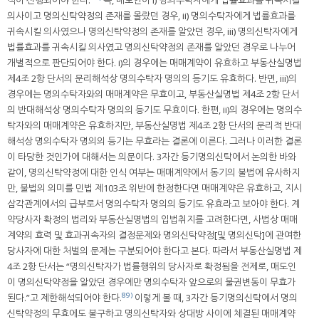
의사이고 명의신탁약정의 존재를 몰랐던 경우, ii) 명의수탁자에게 법률효과를
귀속시킬 의사였으나 명의신탁약정의 존재를 알았던 경우, iii) 명의신탁자에게
법률효과를 귀속시킬 의사였고 명의신탁약정의 존재를 알았던 경우로 나누어
개별적으로 판단되어야 한다. i)의 경우에는 매매계약이 유효하고 부동산실명법
제4조 2항 단서의 문리해석상 명의수탁자 명의의 등기도 유효하다. 반면, iii)의
경우에는 명의수탁자와의 매매계약은 무효이고, 부동산실명법 제4조 2항 단서
의 반대해석상 명의수탁자 명의의 등기도 무효이다. 한편, ii)의 경우에는 명의수
탁자와의 매매계약은 유효하지만, 부동산실명법 제4조 2항 단서의 문리적 반대
해석상 명의수탁자 명의의 등기는 무효라는 결론에 이른다. 그러나 이러한 결론
이 타당한 것인가에 대해서는 의문이다. 3자간 등기명의신탁에서 논의한 바와
같이, 명의신탁약정에 대한 인식 여부는 매매계약에서 동기의 불법에 유사하지
만, 불법의 의미를 민법 제103조 위반에 한정한다면 매매계약은 유효하고, 지시
삼각관계에서의 급부로서 명의수탁자 명의의 등기도 유효라고 보아야 한다. 계
약당사자 확정의 법리와 부동산실명법의 입법취지를 고려한다면, 사법상 매매
계약의 효력 및 효과귀속자의 결정문제와 명의신탁약정[및 명의신탁]에 관여한
당사자에 대한 처벌의 문제는 구분되어야 한다고 본다. 따라서 부동산실명법 제
4조 2항 단서는 “명의신탁자가 법률행위의 당사자로 확정됨을 전제로, 매도인
이 명의신탁약정을 알았던 경우에만 명의수탁자 앞으로의 물권변동이 무효가
89)
된다.”고 제한해석되어야 한다.
이렇게 볼 때, 3자간 등기명의신탁에서 명의
신탁약정의 무효에도 불구하고 명의신탁자와 상대방 사이에 체결된 매매계약