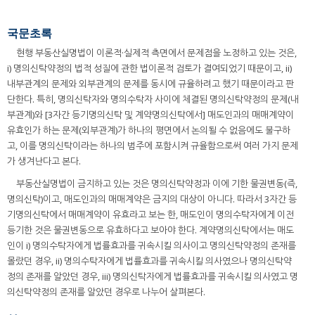
국문초록
현행 부동산실명법이 이론적·실제적 측면에서 문제점을 노정하고 있는 것은,
i) 명의신탁약정의 법적 성질에 관한 법이론적 검토가 결여되었기 때문이고, ii)
내부관계의 문제와 외부관계의 문제를 동시에 규율하려고 했기 때문이라고 판
단한다. 특히, 명의신탁자와 명의수탁자 사이에 체결된 명의신탁약정의 문제(내
부관계)와 [3자간 등기명의신탁 및 계약명의신탁에서] 매도인과의 매매계약이
유효인가 하는 문제(외부관계)가 하나의 평면에서 논의될 수 없음에도 불구하
고, 이를 명의신탁이라는 하나의 범주에 포함시켜 규율함으로써 여러 가지 문제
가 생겨난다고 본다.
부동산실명법이 금지하고 있는 것은 명의신탁약정과 이에 기한 물권변동(즉,
명의신탁)이고, 매도인과의 매매계약은 금지의 대상이 아니다. 따라서 3자간 등
기명의신탁에서 매매계약이 유효라고 보는 한, 매도인이 명의수탁자에게 이전
등기한 것은 물권변동으로 유효하다고 보아야 한다. 계약명의신탁에서는 매도
인이 i) 명의수탁자에게 법률효과를 귀속시킬 의사이고 명의신탁약정의 존재를
몰랐던 경우, ii) 명의수탁자에게 법률효과를 귀속시킬 의사였으나 명의신탁약
정의 존재를 알았던 경우, iii) 명의신탁자에게 법률효과를 귀속시킬 의사였고 명
의신탁약정의 존재를 알았던 경우로 나누어 살펴본다.