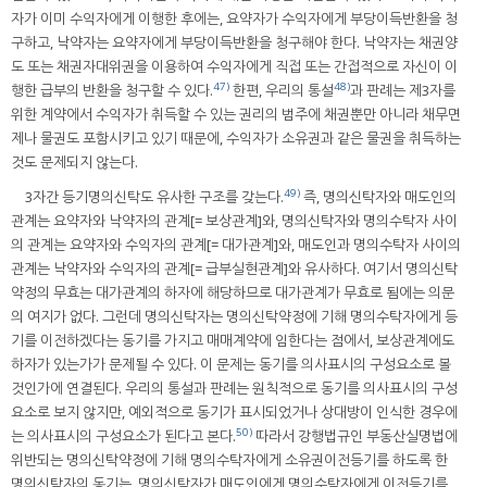
자가 이미 수익자에게 이행한 후에는, 요약자가 수익자에게 부당이득반환을 청
구하고, 낙약자는 요약자에게 부당이득반환을 청구해야 한다. 낙약자는 채권양
도 또는 채권자대위권을 이용하여 수익자에게 직접 또는 간접적으로 자신이 이
47)
48)
행한 급부의 반환을 청구할 수 있다.
한편, 우리의 통설
과 판례는 제3자를
위한 계약에서 수익자가 취득할 수 있는 권리의 범주에 채권뿐만 아니라 채무면
제나 물권도 포함시키고 있기 때문에, 수익자가 소유권과 같은 물권을 취득하는
것도 문제되지 않는다.
49)
3자간 등기명의신탁도 유사한 구조를 갖는다.
즉, 명의신탁자와 매도인의
관계는 요약자와 낙약자의 관계[= 보상관계]와, 명의신탁자와 명의수탁자 사이
의 관계는 요약자와 수익자의 관계[= 대가관계]와, 매도인과 명의수탁자 사이의
관계는 낙약자와 수익자의 관계[= 급부실현관계]와 유사하다. 여기서 명의신탁
약정의 무효는 대가관계의 하자에 해당하므로 대가관계가 무효로 됨에는 의문
의 여지가 없다. 그런데 명의신탁자는 명의신탁약정에 기해 명의수탁자에게 등
기를 이전하겠다는 동기를 가지고 매매계약에 임한다는 점에서, 보상관계에도
하자가 있는가가 문제될 수 있다. 이 문제는 동기를 의사표시의 구성요소로 볼
것인가에 연결된다. 우리의 통설과 판례는 원칙적으로 동기를 의사표시의 구성
요소로 보지 않지만, 예외적으로 동기가 표시되었거나 상대방이 인식한 경우에
50)
는 의사표시의 구성요소가 된다고 본다.
따라서 강행법규인 부동산실명법에
위반되는 명의신탁약정에 기해 명의수탁자에게 소유권이전등기를 하도록 한
명의신탁자의 동기는, 명의신탁자가 매도인에게 명의수탁자에게 이전등기를