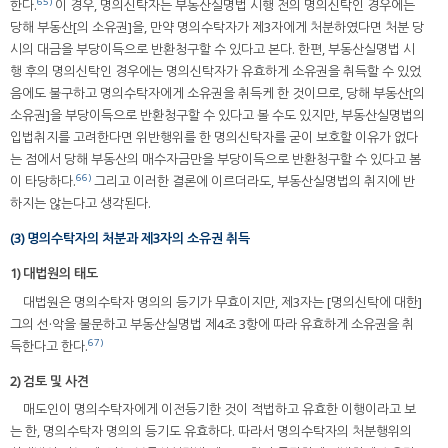
65)
한다.
이 경우, 명의신탁자는 부동산실명법 시행 전의 명의신탁인 경우에는
당해 부동산[의 소유권]을, 만약 명의수탁자가 제3자에게 처분하였다면 처분 당
시의 대금을 부당이득으로 반환청구할 수 있다고 본다. 한편, 부동산실명법 시
행 후의 명의신탁인 경우에는 명의신탁자가 유효하게 소유권을 취득할 수 있었
음에도 불구하고 명의수탁자에게 소유권을 취득케 한 것이므로, 당해 부동산[의
소유권]을 부당이득으로 반환청구할 수 있다고 볼 수도 있지만, 부동산실명법의
입법취지를 고려한다면 위반행위를 한 명의신탁자를 굳이 보호할 이유가 없다
는 점에서 당해 부동산의 매수자금만을 부당이득으로 반환청구할 수 있다고 봄
66)
이 타당하다.
그리고 이러한 결론에 이르더라도, 부동산실명법의 취지에 반
하지는 않는다고 생각된다.
(3) 명의수탁자의 처분과 제3자의 소유권 취득
1) 대법원의 태도
대법원은 명의수탁자 명의의 등기가 무효이지만, 제3자는 [명의신탁에 대한]
그의 선·악을 불문하고 부동산실명법 제4조 3항에 따라 유효하게 소유권을 취
67)
득한다고 한다.
2) 검토 및 사견
매도인이 명의수탁자에게 이전등기한 것이 적법하고 유효한 이행이라고 보
는 한, 명의수탁자 명의의 등기도 유효하다. 따라서 명의수탁자의 처분행위의