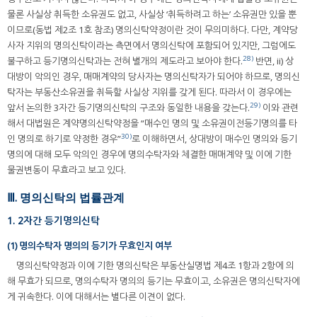
물론 사실상 취득한 소유권도 없고, 사실상 ‘취득하려고 하는’ 소유권만 있을 뿐
이므로(동법 제2조 1호 참조) 명의신탁약정이란 것이 무의미하다. 다만, 계약당
사자 지위의 명의신탁이라는 측면에서 명의신탁에 포함되어 있지만, 그럼에도
28)
불구하고 등기명의신탁과는 전혀 별개의 제도라고 보아야 한다.
반면, ii) 상
대방이 악의인 경우, 매매계약의 당사자는 명의신탁자가 되어야 하므로, 명의신
탁자는 부동산소유권을 취득할 사실상 지위를 갖게 된다. 따라서 이 경우에는
29)
앞서 논의한 3자간 등기명의신탁의 구조와 동일한 내용을 갖는다.
이와 관련
해서 대법원은 계약명의신탁약정을 “매수인 명의 및 소유권이전등기명의를 타
30)
인 명의로 하기로 약정한 경우”
로 이해하면서, 상대방이 매수인 명의와 등기
명의에 대해 모두 악의인 경우에 명의수탁자와 체결한 매매계약 및 이에 기한
물권변동이 무효라고 보고 있다.
Ⅲ. 명의신탁의 법률관계
1. 2자간 등기명의신탁
(1) 명의수탁자 명의의 등기가 무효인지 여부
명의신탁약정과 이에 기한 명의신탁은 부동산실명법 제4조 1항과 2항에 의
해 무효가 되므로, 명의수탁자 명의의 등기는 무효이고, 소유권은 명의신탁자에
게 귀속한다. 이에 대해서는 별다른 이견이 없다.