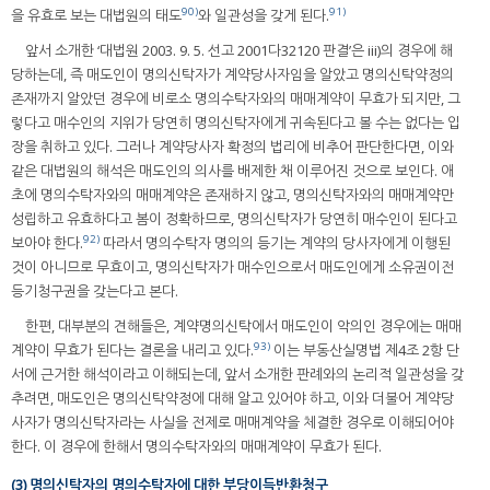
90)
91)
을 유효로 보는 대법원의 태도
와 일관성을 갖게 된다.
앞서 소개한 ‘대법원 2003. 9. 5. 선고 2001다32120 판결’은 iii)의 경우에 해
당하는데, 즉 매도인이 명의신탁자가 계약당사자임을 알았고 명의신탁약정의
존재까지 알았던 경우에 비로소 명의수탁자와의 매매계약이 무효가 되지만, 그
렇다고 매수인의 지위가 당연히 명의신탁자에게 귀속된다고 볼 수는 없다는 입
장을 취하고 있다. 그러나 계약당사자 확정의 법리에 비추어 판단한다면, 이와
같은 대법원의 해석은 매도인의 의사를 배제한 채 이루어진 것으로 보인다. 애
초에 명의수탁자와의 매매계약은 존재하지 않고, 명의신탁자와의 매매계약만
성립하고 유효하다고 봄이 정확하므로, 명의신탁자가 당연히 매수인이 된다고
92)
보아야 한다.
따라서 명의수탁자 명의의 등기는 계약의 당사자에게 이행된
것이 아니므로 무효이고, 명의신탁자가 매수인으로서 매도인에게 소유권이전
등기청구권을 갖는다고 본다.
한편, 대부분의 견해들은, 계약명의신탁에서 매도인이 악의인 경우에는 매매
93)
계약이 무효가 된다는 결론을 내리고 있다.
이는 부동산실명법 제4조 2항 단
서에 근거한 해석이라고 이해되는데, 앞서 소개한 판례와의 논리적 일관성을 갖
추려면, 매도인은 명의신탁약정에 대해 알고 있어야 하고, 이와 더불어 계약당
사자가 명의신탁자라는 사실을 전제로 매매계약을 체결한 경우로 이해되어야
한다. 이 경우에 한해서 명의수탁자와의 매매계약이 무효가 된다.
(3) 명의신탁자의 명의수탁자에 대한 부당이득반환청구