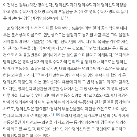
이전하는 경우(3자간 명의신탁), 명의신탁자가 명의수탁자와 명의신탁약정을
하고 명의수탁자가 상대방 소유의 부동산을 매수하여 명의수탁자 명의로 등기
13)
를 이전받는 경우(계약명의신탁)이다.
3) 명의신탁의 사전적 의미를 살펴보면, ‘名義’는 어떤 일에 공식적으로 내세
우는 문서상의 이름으로, 민법상으로는 물권자로 등기된 사람 혹은 그의 물권적
지위를 의미하며, ‘信託’은 수익자[= 신탁자]의 이익 따위의 목적을 위하여 재산
14)
의 관리와 처분을 남[= 수탁자]에게 맡기는 것으로,
민법상으로는 등기를 요
15)
건으로 하여 물권변동이 일어나게 하는 원인을 의미한다고 이해된다.
따라서
16)
명의신탁은 명의신탁자와 명의수탁자의 합의
를 통해 대내적으로는 명의신
탁자가 부동산의 소유권을 갖지만, 대외적으로는 명의수탁자가 소유권을 보유
17)
하는 외관을 가진다.
여기서 말하는 명의신탁자와 명의수탁자의 합의가 곧
명의신탁약정인데, 이는 명의신탁의 유형에 따라 그 법적 성질과 의미가 달라진
다. 다만, 명의신탁약정만을 체결한 상태에서는 그 당사자들 사이에 명의신탁이
이루어졌다고 볼 수 없다. 왜냐하면 부동산실명법 제2조 2호와 3호에서 명의신
탁자와 명의수탁자에 대해 규정하는 바와 같이 ‘부동산에 관한 물권을 등기’해야
하므로, 명의신탁은 필요불가결하게 부동산물권의 이전을 요건으로 하여 성립
18)
19)
한다고 보아야 하기 때문이다.
따라서 명의신탁자로부터 명의수탁자에게
부동산물권이 이전되는 외관을 가지고 있는 등기명의신탁의 경우에만 명의신
탁이라고 할 수 있고, 매도인이 선의인 계약명의신탁은 그 명칭에도 불구하고
명의신탁이라고 할 수는 없다.