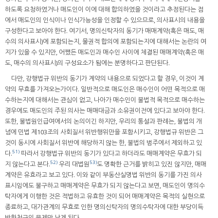
하도록 요청하였거나 매도인이 이에 대해 합의하였을 것이라고 추정된다는 점
에서 매도인의 인식이나 인식가능성을 인정할 수 있으므로, 의사표시의 내용을
구성한다고 보아야 한다. 여기서, 명의신탁자의 동기가 매매계약(혹은 매도, 매
수의 의사표시)에 포함되는지, 물권적 합의에 포함되는지에 대해서는 논란의 여
지가 있을 수 있지만, 어쨌든 매도인과 매수인 사이에 체결된 매매계약(혹은 매
도, 매수의 의사표시)의 구성요소가 됨에는 분명하다고 판단된다.
다만, 강행법규 위반의 동기가 계약의 내용으로 되었다고 할 경우, 이것이 계
약의 무효를 가져오는가이다. 일반적으로 매도인은 매수인이 어떤 목적으로 매
수하는지에 대해서는 관심이 없고, 나아가 매수인이 불법적 목적으로 매수하는
경우에도 매도인의 주된 의사는 매매대금과 소유권이전에 있다고 보아야 한다.
또한, 불법원인급여에서의 논의이긴 하지만, 우리의 통설과 판례는, 불법의 개
념에 민법 제103조의 사회질서 위반행위만을 포함시키고, 강행법규 위반은 그
것이 동시에 사회질서 위반에 해당하지 않는 한, 불법의 범주에서 제외하고 있
51)
다.
따라서 강행법규 위반의 동기가 있다고 하더라도 매매계약은 무효가 되
52)
53)
지 않는다고 본다.
우리 대법원
도 명확한 근거를 밝히고 있진 않지만, 매매
계약은 유효라고 보고 있다. 이와 같이 부동산실명법 위반의 동기를 가진 의사
표시임에도 불구하고 매매계약은 무효가 되지 않는다고 보면, 매도인이 명의수
탁자에게 이행한 것은 적법하고 유효한 것이 되어 매매계약은 목적의 실현으로
종료하고, 대가관계의 무효로 인한 명의신탁자의 명의수탁자에 대한 부당이득
반환청구의 문제만 남게 된다.