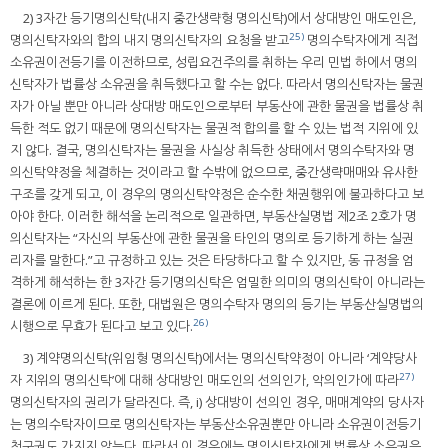
2) 3자간 등기명의신탁(내지 중간생략형 명의신탁)에서 상대방인 매도인은,
25)
명의신탁자와의 합의 내지 명의신탁자의 요청을 받고
명의수탁자에게 직접
소유권이전등기를 이전하므로, 성립요건주의를 취하는 우리 민법 하에서 명의
신탁자가 법률상 소유권을 취득했다고 할 수는 없다. 따라서 명의신탁자는 물권
자가 아닐 뿐만 아니라 상대방 매도인으로부터 부동산에 관한 물권을 법률상 취
득한 적도 없기 때문에 명의신탁자는 물권적 합의를 할 수 있는 법적 지위에 있
지 않다. 결국, 명의신탁자는 물권을 사실상 취득한 상태에서 명의수탁자와 명
의신탁약정을 체결하는 것이라고 할 수밖에 없으므로, 중간생략매매와 유사한
구조를 갖게 되고, 이 경우의 명의신탁약정은 순수한 채권행위에 불과하다고 보
아야 한다. 이러한 해석을 논리적으로 일관하면, 부동산실명법 제2조 2호가 명
의신탁자는 “자신의 부동산에 관한 물권을 타인의 명의로 등기하게 하는 실권
리자를 말한다.”고 규정하고 있는 것은 타당하다고 할 수 있지만, 동 규정을 엄
격하게 해석하는 한 3자간 등기명의신탁은 엄밀한 의미의 명의신탁이 아니라는
결론에 이르게 된다. 또한, 대법원은 명의수탁자 명의의 등기는 부동산실명법의
26)
시행으로 무효가 된다고 보고 있다.
3) 계약명의신탁(위임형 명의신탁)에서는 명의신탁약정이 아니라 ‘계약당사
27)
자 지위의 명의신탁’에 대해 상대방인 매도인의 선의인가, 악의인가에 따라
명의신탁자의 권리가 달라진다. 즉, i) 상대방이 선의인 경우, 매매계약의 당사자
는 명의수탁자이므로 명의신탁자는 부동산소유권뿐만 아니라 소유권이전등기
청구권도 가지지 않는다. 따라서 이 경우에는 명의신탁자에게 법률상 소유권은