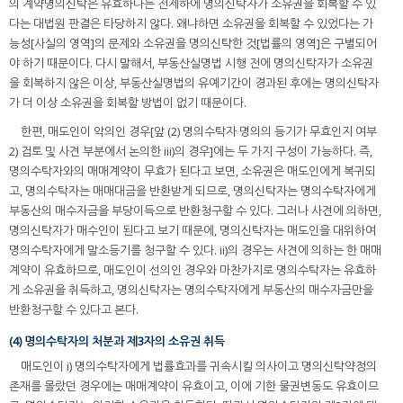
의 계약명의신탁은 유효하다는 전제하에 명의신탁자가 소유권을 회복할 수 있
다는 대법원 판결은 타당하지 않다. 왜냐하면 소유권을 회복할 수 있었다는 가
능성[사실의 영역]의 문제와 소유권을 명의신탁한 것[법률의 영역]은 구별되어
야 하기 때문이다. 다시 말해서, 부동산실명법 시행 전에 명의신탁자가 소유권
을 회복하지 않은 이상, 부동산실명법의 유예기간이 경과된 후에는 명의신탁자
가 더 이상 소유권을 회복할 방법이 없기 때문이다.
한편, 매도인이 악의인 경우[앞 (2) 명의수탁자 명의의 등기가 무효인지 여부
2) 검토 및 사견 부분에서 논의한 iii)의 경우]에는 두 가지 구성이 가능하다. 즉,
명의수탁자와의 매매계약이 무효가 된다고 보면, 소유권은 매도인에게 복귀되
고, 명의수탁자는 매매대금을 반환받게 되므로, 명의신탁자는 명의수탁자에게
부동산의 매수자금을 부당이득으로 반환청구할 수 있다. 그러나 사견에 의하면,
명의신탁자가 매수인이 된다고 보기 때문에, 명의신탁자는 매도인을 대위하여
명의수탁자에게 말소등기를 청구할 수 있다. ii)의 경우는 사견에 의하는 한 매매
계약이 유효하므로, 매도인이 선의인 경우와 마찬가지로 명의수탁자는 유효하
게 소유권을 취득하고, 명의신탁자는 명의수탁자에게 부동산의 매수자금만을
반환청구할 수 있다고 본다.
(4) 명의수탁자의 처분과 제3자의 소유권 취득
매도인이 i) 명의수탁자에게 법률효과를 귀속시킬 의사이고 명의신탁약정의
존재를 몰랐던 경우에는 매매계약이 유효이고, 이에 기한 물권변동도 유효이므