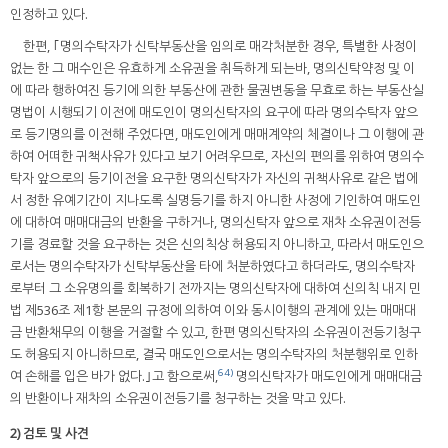
인정하고 있다.
한편, ｢명의수탁자가 신탁부동산을 임의로 매각처분한 경우, 특별한 사정이
없는 한 그 매수인은 유효하게 소유권을 취득하게 되는바, 명의신탁약정 및 이
에 따라 행하여진 등기에 의한 부동산에 관한 물권변동을 무효로 하는 부동산실
명법이 시행되기 이전에 매도인이 명의신탁자의 요구에 따라 명의수탁자 앞으
로 등기명의를 이전해 주었다면, 매도인에게 매매계약의 체결이나 그 이행에 관
하여 어떠한 귀책사유가 있다고 보기 어려우므로, 자신의 편의를 위하여 명의수
탁자 앞으로의 등기이전을 요구한 명의신탁자가 자신의 귀책사유로 같은 법에
서 정한 유예기간이 지나도록 실명등기를 하지 아니한 사정에 기인하여 매도인
에 대하여 매매대금의 반환을 구하거나, 명의신탁자 앞으로 재차 소유권이전등
기를 경료할 것을 요구하는 것은 신의칙상 허용되지 아니하고, 따라서 매도인으
로서는 명의수탁자가 신탁부동산을 타에 처분하였다고 하더라도, 명의수탁자
로부터 그 소유명의를 회복하기 전까지는 명의신탁자에 대하여 신의칙 내지 민
법 제536조 제1항 본문의 규정에 의하여 이와 동시이행의 관계에 있는 매매대
금 반환채무의 이행을 거절할 수 있고, 한편 명의신탁자의 소유권이전등기청구
도 허용되지 아니하므로, 결국 매도인으로서는 명의수탁자의 처분행위로 인하
64)
여 손해를 입은 바가 없다.｣고 함으로써,
명의신탁자가 매도인에게 매매대금
의 반환이나 재차의 소유권이전등기를 청구하는 것을 막고 있다.
2) 검토 및 사견