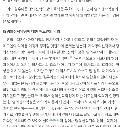
에 불과하며 실질적으로 3자간 명의신탁의 모습과 같게 된다.
어느 경우이든 명의신탁약정의 효력은 무효이고, 매도인이 명의신탁약정에
대해 악의라면 매매계약의 효력과 별개로 벌칙에 의해 처벌받을 가능성이 있음
은 별개이다.
3) 명의신탁약정에 대한 매도인의 악의
명의수탁자가 매매계약의 당사자가 된다고 하더라도, 명의신탁약정에 대한
매도인의 악의를 어떻게 평가할 것인가의 문제는 남는다. 계약명의신탁에서 명
의신탁자와 명의수탁자 사이에 체결된 명의신탁약정은, 명의수탁자가 매도인
81)
과의 매매계약에 나서게 된 ‘동기’에 해당한다.
원칙적으로 의사표시의 형성
과정에서의 동기는 의사표시의 요소가 아니기 때문에, 의사표시의 효력에는 영
향을 미치지 않는다. 하지만 그 동기가 의사표시의 요소로 된 경우, 즉 계약의 내
용으로 되었다고 평가받는 경우에는 의사표시의 효력에 영향을 미친다. 예컨대,
우리 대법원은 동기의 불법이나 동기의 착오에서 그것이 의사표시의 내용으로
되었다고 인정되는 경우에는 의사표시의 하자를 이유로 계약의 무효나 취소를
82)
가져온다고 판단한다.
따라서 명의신탁약정에 대한 매도인의 악의가 인정되
는 한, 명의신탁약정은 계약의 내용이 되었다고 보아야 하고, 이후 매매계약의
효력을 판단하는 문제로 넘어간다. 3자간 등기명의신탁에서 논의한 것과 마찬
가지로, 강행법규 위반의 동기가 매매계약의 내용으로 되었다고 하더라도 매매
83)
84)
계약은 유효하다고 보아야 한다.
이 점에서 명의신탁자의 명의수탁자에
대한 부당이득반환청구에 있어서 민법 제746조의 불법원인급여에 해당하지 않