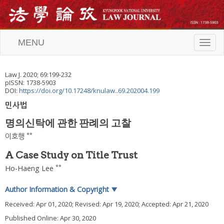
MENU
T
o
g
g
Law J.
2020
;
69
:
199
-
232
l
pISSN: 1738-5903
e
DOI:
https://doi.org/10.17248/knulaw..69.202004.199
n
민사법
a
v
명의신탁에 관한 판례의 고찰
i
g
**
이호행
a
t
A Case Study on Title Trust
i
**
Ho-Haeng Lee
o
n
Author Information & Copyright
▼
Received:
Apr 01, 2020
; Revised:
Apr 19, 2020
; Accepted:
Apr 21, 2020
Published Online: Apr 30, 2020