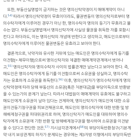
또한, 부동산실명법이 금지하는 것은 명의신탁약정이지 매매계약이 아니
54)
다.
따라서 명의신탁약정이 무효이더라도, 물권변동이 명의신탁자로부터 명
의수탁자에게 이루어진 경우가 아닌 한, 명의수탁자 명의의 등기가 무효라고 볼
수는 없다. 부동산실명법에서 명의신탁자에 사실상 물권을 취득한 자를 포함시
킨다고 하더라도, 이는 명의신탁의 개념에 반한다고 생각하고, 매도인으로부터
명의수탁자에게 이루어진 물권변동은 유효라고 보아야 한다.
결론적으로, 낙약자와 유사한 지위에 있는 매도인은 명의수탁자에게 등기를
이전함[= 채무이행]으로써 명의신탁자와 체결한 매매계약관계에서 벗어나
55)
고,
명의신탁자와 명의수탁자 사이의 법률관계만 남는다고 보아야 한다. 즉,
매도인은 명의수탁자에게 등기를 이전함으로써 소유권을 상실하고, 명의수탁
56)
자는 유효하게 소유권을 취득한다.
이후, 명의신탁자가 명의수탁자에게 명의
신탁약정에 따라 당해 부동산의 소유권[혹은 처분대금]을 부당이득으로 반환받
을 수 있는가의 문제가 남는다. 따라서 대법원이 매매계약의 유효에도 불구하고
매도인에게 소유권이 남아 있다는 전제하에, 명의신탁자가 매도인에 대한 소유
권이전등기청구권을 피보전채권으로, 매도인의 명의수탁자에 대한 반환 및 방
해배제청구권을 피대위권리로 하여, 명의신탁자가 매도인을 대위하여 명의수
탁자에게 소유권에 기한 반환 및 방해배제청구권을 행사하여 소유권을 이전받
57)
58)
을 수 있다고 판단한 것은,
지시삼각관계에서
의 부당이득반환청구(기본계
약 내지 보상관계의 하자가 문제되는 경우에는 제3자방 이행에서의 부당이득반