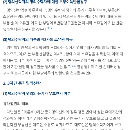
(2) 명의신탁자의 명의수탁자에 대한 부당이득반환청구
명의신탁약정이 무효이고, 명의수탁자 명의의 등기가 무효이므로, 부동산의
소유권은 명의신탁자에게 있다. 따라서 명의신탁자는 명의수탁자에 대해 당해
부동산[의 소유권]에 대한 부당이득반환청구권뿐만 아니라 소유권에 기한 반환
31)
및 방해배제청구권을 갖는다.
(3) 명의수탁자의 처분과 제3자의 소유권 취득
원인행위인 명의신탁약정이 무효라는 점에서 명의수탁자 명의의 등기도 무
효이므로, 제3자는 부동산실명법 제4조 3항에 의해 소유권을 취득한다. 이에 대
해서는 별다른 이견이 없다. 이 경우, 명의신탁자는 명의수탁자를 상대로 소유
32)
권에 기한 물권적 청구권을 행사할 수는 없고,
불법행위에 기한 손해배상청
구나 처분대금에 대한 부당이득의 반환만을 청구할 수 있다.
2. 3자간 등기명의신탁
(1) 명의수탁자 명의의 등기가 무효인지 여부
1) 대법원의 태도
대법원은 ｢이른바 3자간 등기명의신탁의 경우 같은 법에서 정한 유예기간의
경과에 의하여 기존 명의신탁약정과 그에 의한 등기가 무효로 되고 그 결과 명
의신탁된 부동산은 매도인 소유로 복귀하므로, 매도인은 명의수탁자에게 무효