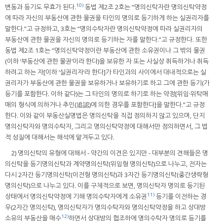
10)
변동과 등기도 무효가 된다.
동법 제2조 2호는 “명의신탁자란 명의신탁약정
에 따라 자신의 부동산에 관한 물권을 타인의 명의로 등기하게 하는 실권리자를
말한다.”고 규정하고, 3호는 “명의수탁자란 명의신탁약정에 따라 실권리자의
부동산에 관한 물권을 자신의 명의로 등기하는 자를 말한다.”고 규정한다. 또한
동법 제2조 1호는 “명의신탁약정이란 부동산에 관한 소유권이나 그 밖의 물권
(이하 ‘부동산에 관한 물권’이라 한다)을 보유한 자 또는 사실상 취득하거나 취득
하려고 하는 자[이하 ‘실권리자’라 한다]가 타인과의 사이에서 대내적으로는 실
권리자가 부동산에 관한 물권을 보유하거나 보유하기로 하고 그에 관한 등기(가
등기를 포함한다. 이하 같다)는 그 타인의 명의로 하기로 하는 약정[위임·위탁매
매의 형식에 의하거나 추인(追認)에 의한 경우를 포함한다]을 말한다.”고 규정
한다. 이와 같이 부동산실명법은 명의신탁을 직접 정의하지 않고 있으며, 단지
명의신탁자와 명의수탁자, 그리고 명의신탁약정에 대해서만 정의하면서, 그 법
적 성질에 대해서는 해석에 맡겨두고 있다.
2) 명의신탁의 유형에 대해서 - 약간의 이견은 있지만 - 대부분의 견해들은 명
의신탁을 등기명의신탁과 계약명의신탁(위임형 명의신탁)으로 나누고, 전자는
다시 2자간 등기명의신탁(이전형 명의신탁)과 3자간 등기명의신탁(중간생략형
명의신탁)으로 나누고 있다. 이를 구체적으로 보면, 명의신탁자 명의로 등기된
11)
상태에서 명의신탁약정에 기해 명의수탁자에게 소유권
등기를 이전하는 경
우(2자간 명의신탁), 명의신탁자가 명의수탁자와 명의신탁약정을 하고 상대방
12)
소유의 부동산을 매수
하면서 상대방의 협조하에 명의수탁자 명의로 등기를