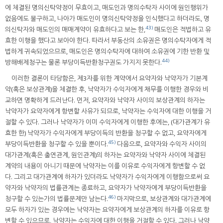
에 체결된 명의신탁약정이 무효이고, 매도인과 명의수탁자 사이에 원인행위가
없음에도 불구하고, 나아가 매도인이 명의신탁약정을 인식했다고 하더라도, 명
43)
의신탁자와 매도인의 매매계약이 유효하다고 보는 한,
매도인은 적법하고 유
효한 이행을 했다고 보아야 한다. 따라서 부동산의 소유권은 명의수탁자에게 적
법하게 귀속되었으므로, 매도인은 명의수탁자에 대하여 소유권에 기한 반환 및
44)
방해배제청구는 물론 부당이득반환청구권도 가지지 못한다.
이러한 결론이 타당함은, 제3자를 위한 계약에서 요약자와 낙약자가 기본계
약(혹은 보상관계)을 체결한 후, 낙약자가 수익자에게 채무를 이행한 경우와 비
교하면 명확하게 드러난다. 먼저, 요약자와 낙약자 사이의 보상관계의 하자는
낙약자가 요약자에게 항변할 사유가 되므로, 낙약자는 수익자에 대한 이행을 거
절할 수 있다. 그러나 낙약자가 이미 수익자에게 이행한 후에는, (대가관계가 유
효한 한) 낙약자가 수익자에게 부당이득의 반환을 청구할 수 없고, 요약자에게
45)
부당이득반환을 청구할 수 있을 뿐이다.
다음으로, 요약자와 수익자 사이의
대가관계(혹은 출연관계, 원인관계)의 하자는 요약자와 낙약자 사이에 체결된
계약의 내용이 아니기 때문에 낙약자는 이를 이유로 수익자에게 항변할 수 없
다. 그리고 대가관계에 하자가 있더라도 낙약자가 수익자에게 이행함으로써 요
약자와 낙약자의 법률관계는 종료하고, 요약자가 낙약자에게 부당이득반환을
46)
청구할 수 있는가의 법률문제만 남는다.
마지막으로, 보상관계와 대가관계에
모두 하자가 있는 경우에는 낙약자는 요약자에게 보상관계의 하자를 이유로 항
변할 수 있으므로, 낙약자는 수익자에 대한 이행을 거절할 수 있다. 그러나 낙약