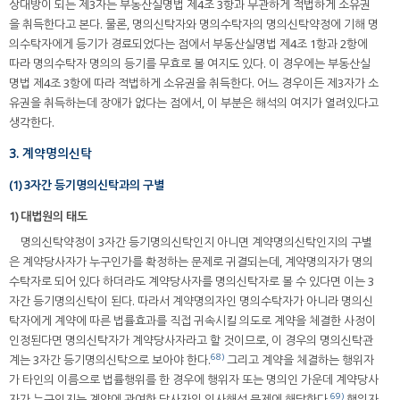
상대방이 되는 제3자는 부동산실명법 제4조 3항과 무관하게 적법하게 소유권
을 취득한다고 본다. 물론, 명의신탁자와 명의수탁자의 명의신탁약정에 기해 명
의수탁자에게 등기가 경료되었다는 점에서 부동산실명법 제4조 1항과 2항에
따라 명의수탁자 명의의 등기를 무효로 볼 여지도 있다. 이 경우에는 부동산실
명법 제4조 3항에 따라 적법하게 소유권을 취득한다. 어느 경우이든 제3자가 소
유권을 취득하는데 장애가 없다는 점에서, 이 부분은 해석의 여지가 열려있다고
생각한다.
3. 계약명의신탁
(1) 3자간 등기명의신탁과의 구별
1) 대법원의 태도
명의신탁약정이 3자간 등기명의신탁인지 아니면 계약명의신탁인지의 구별
은 계약당사자가 누구인가를 확정하는 문제로 귀결되는데, 계약명의자가 명의
수탁자로 되어 있다 하더라도 계약당사자를 명의신탁자로 볼 수 있다면 이는 3
자간 등기명의신탁이 된다. 따라서 계약명의자인 명의수탁자가 아니라 명의신
탁자에게 계약에 따른 법률효과를 직접 귀속시킬 의도로 계약을 체결한 사정이
인정된다면 명의신탁자가 계약당사자라고 할 것이므로, 이 경우의 명의신탁관
68)
계는 3자간 등기명의신탁으로 보아야 한다.
그리고 계약을 체결하는 행위자
가 타인의 이름으로 법률행위를 한 경우에 행위자 또는 명의인 가운데 계약당사
69)
자가 누구인지는 계약에 관여한 당사자의 의사해석 문제에 해당한다.
행위자