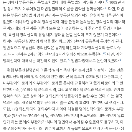
3)
는 점에서 부동산등기 특별조치법에 대해 특별법의 지위를 가지며,
1995년 제
4)
정 당시까지 이루어졌던 대법원판례의 이론을 집약한 결과물이다.
다만, 대법
원은 부동산실명법 제정 이전까지는 부동산 명의신탁의 유형에 별다른 관심이
없었다. 왜냐하면 종래의 명의신탁에 대한 판결과 논의들은, 명의신탁의 대내적
관계와 대외적 관계를 이론적 모순 없이 설명하는 것에 주안점을 두었기 때문
5)
에, 특별히 명의신탁의 유형 내지 형태를 논할 실익이 크지 않았기 때문이다.
하지만 부동산실명법의 해석을 둘러싸고 명의신탁의 유형론이 등장하게 된다.
일반적으로 부동산의 명의신탁은 등기명의신탁과 계약명의신탁의 둘로 나누
6)
고, 다시 전자는 2자간 명의신탁과 3자간 명의신탁으로 분류한다.
다만, 계약
7)
8)
명의신탁에 대해서는 약간의 이견이 있고,
입법과정에서도 논란이 있었다.
현행 부동산실명법이 이론적·실제적 측면에서 문제점을 노정하고 있는 것은,
i) 명의신탁약정의 법적 성질에 관한 법이론적 검토가 결여되었기 때문이고, ii)
내부관계의 문제와 외부관계의 문제를 동시에 규율하려고 했기 때문이라고 판
단한다. 즉, i) 명의신탁약정의 성격, 그리고 명의신탁약정과 명의신탁의 관계를
명확히 하지 않은 상태에서 명의신탁의 법률관계를 논할 수는 없다. 이는 결국
명의신탁의 개념을 명확히 규정하지 않은 입법적 흠결에 기인한다고 생각된다.
또한, ii) 명의신탁자와 명의수탁자 사이에 체결된 명의신탁약정의 문제(내부관
계)와 [3자간 등기명의신탁 및 계약명의신탁에서] 매도인과의 매매계약이 유효
인가 하는 문제(외부관계)가 하나의 평면에서 논의될 수 없음에도 불구하고, 이
를 명의신탁이라는 하나의 범주에 포함시켜 규율함으로써 여러 가지 문제가 생