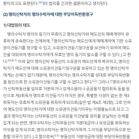
59)
환이라고도 표현된다.
)의 법리를 간과한 결론이라고 생각된다.
(2) 명의신탁자의 명의수탁자에 대한 부당이득반환청구
1) 대법원의 태도
명의수탁자 명의의 등기가 무효이고 명의신탁자와 매도인의 매매계약이 유
효하게 존속한다는 전제하에, ｢명의신탁자는 매도인에게 매매계약에 기한 소유
권이전등기를 청구할 수 있고, 소유권이전등기청구권을 보전하기 위하여 매도
인을 대위하여 명의수탁자에게 무효인 명의 등기의 말소를 구할 수 있다.｣고 한
60)
61)
다.
이와 같이 명의신탁 부동산의 소유권이 매도인에게 복귀하고, 명의신
탁자가 매도인에 대해 소유권이전등기청구권을 보유하고 있는 한 명의신탁자
에게는 손해가 없기 때문에, 명의신탁자는 명의수탁자를 상대로 부당이득반환
62)
을 원인으로 한 소유권이전등기를 구할 수 없다고 한다.
그러나 ｢명의수탁자
가 신탁부동산을 임의로 처분하거나 강제수용이나 공공용지 협의취득 등을 원
인으로 제3취득자 명의로 이전등기가 마쳐진 경우, 특별한 사정이 없는 한 제3
취득자는 유효하게 소유권을 취득하게 되므로(같은 법 제4조 제3항), 그로 인하
여 매도인의 명의신탁자에 대한 소유권이전등기의무는 이행불능으로 되고 그
결과 명의신탁자는 신탁부동산의 소유권을 이전받을 권리를 상실하는 손해를
입게 되는 반면, 명의수탁자는 신탁부동산의 처분대금이나 보상금을 취득하는
이익을 얻게 되므로, 명의수탁자는 명의신탁자에게 그 이익을 부당이득으로 반
63)
환할 의무가 있다.｣고 함으로써,
부동산의 처분대금에 대한 부당이득반환을