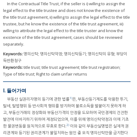
In the Contractual Title Trust, if the seller is i) willing to assign the
legal effect to the title trustee and does not know the existence of
the title trust agreement, ii) willing to assign the legal effect to the title
trustee, but he know the existence of the title trust agreement, iii)
willing to attribute the legal effect to the title truster and know the
existence of the title trust agreement, cases should be reviewed
separately.
Keywords:
명의신탁; 명의신탁약정; 명의신탁등기; 명의신탁의 유형; 부당이
득반환청구
Keywords:
title trust; title trust agreement; title trust registration;
Type of title trust; Right to claim unfair returns
Ⅰ. 들어가며
1)
부동산 실권리자명의 등기에 관한 법률
은, 부동산등기제도를 악용한 투기,
탈세, 탈법행위 등 반사회적 행위를 방지하여 불로소득을 발붙이지 못하게 하
고, 부동산거래의 정상화와 부동산가격의 안정을 도모하여 국민경제의 건전한
발전에 이바지하기 위하여 제정되었으며, 이를 위해 명의신탁약정과 이에 기초
2)
한 물권변동을 원칙적으로 무효로 한다.
이와 같이 부동산실명법은 실체적 권
리관계와 등기된 권리관계가 불일치하는 원인 중 오직 명의신탁만을 금지한다