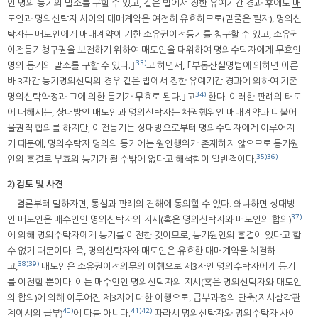
인 명의 등기의 말소를 구할 수 있고, 같은 법에서 정한 유예기간 경과 후에도
매
도인과 명의신탁자 사이의 매매계약은 여전히 유효하므로(밑줄은 필자)
, 명의신
탁자는 매도인에게 매매계약에 기한 소유권이전등기를 청구할 수 있고, 소유권
이전등기청구권을 보전하기 위하여 매도인을 대위하여 명의수탁자에게 무효인
33)
명의 등기의 말소를 구할 수 있다.｣
고 하면서, ｢부동산실명법에 의하면 이른
바 3자간 등기명의신탁의 경우 같은 법에서 정한 유예기간 경과에 의하여 기존
34)
명의신탁약정과 그에 의한 등기가 무효로 된다.｣고
한다. 이러한 판례의 태도
에 대해서는, 상대방인 매도인과 명의신탁자는 채권행위인 매매계약과 더불어
물권적 합의를 하지만, 이전등기는 상대방으로부터 명의수탁자에게 이루어지
기 때문에, 명의수탁자 명의의 등기에는 원인행위가 존재하지 않으므로 등기원
35)
36)
인의 흠결로 무효의 등기가 될 수밖에 없다고 해석함이 일반적이다.
2) 검토 및 사견
결론부터 말하자면, 통설과 판례의 견해에 동의할 수 없다. 왜냐하면 상대방
37)
인 매도인은 매수인인 명의신탁자의 지시(혹은 명의신탁자와 매도인의 합의)
에 의해 명의수탁자에게 등기를 이전한 것이므로, 등기원인의 흠결이 있다고 할
수 없기 때문이다. 즉, 명의신탁자와 매도인은 유효한 매매계약을 체결하
38)
39)
고,
매도인은 소유권이전의무의 이행으로 제3자인 명의수탁자에게 등기
를 이전할 뿐이다. 이는 매수인인 명의신탁자의 지시(혹은 명의신탁자와 매도인
의 합의)에 의해 이루어진 제3자에 대한 이행으로, 급부과정의 단축(지시삼각관
40)
41)
42)
계에서의 급부)
에 다름 아니다.
따라서 명의신탁자와 명의수탁자 사이