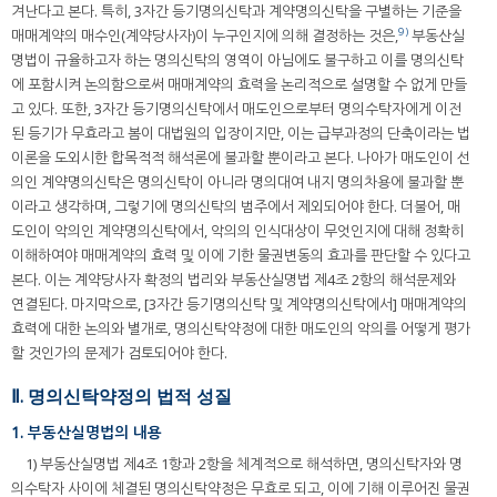
겨난다고 본다. 특히, 3자간 등기명의신탁과 계약명의신탁을 구별하는 기준을
9)
매매계약의 매수인(계약당사자)이 누구인지에 의해 결정하는 것은,
부동산실
명법이 규율하고자 하는 명의신탁의 영역이 아님에도 불구하고 이를 명의신탁
에 포함시켜 논의함으로써 매매계약의 효력을 논리적으로 설명할 수 없게 만들
고 있다. 또한, 3자간 등기명의신탁에서 매도인으로부터 명의수탁자에게 이전
된 등기가 무효라고 봄이 대법원의 입장이지만, 이는 급부과정의 단축이라는 법
이론을 도외시한 합목적적 해석론에 불과할 뿐이라고 본다. 나아가 매도인이 선
의인 계약명의신탁은 명의신탁이 아니라 명의대여 내지 명의차용에 불과할 뿐
이라고 생각하며, 그렇기에 명의신탁의 범주에서 제외되어야 한다. 더불어, 매
도인이 악의인 계약명의신탁에서, 악의의 인식대상이 무엇인지에 대해 정확히
이해하여야 매매계약의 효력 및 이에 기한 물권변동의 효과를 판단할 수 있다고
본다. 이는 계약당사자 확정의 법리와 부동산실명법 제4조 2항의 해석문제와
연결된다. 마지막으로, [3자간 등기명의신탁 및 계약명의신탁에서] 매매계약의
효력에 대한 논의와 별개로, 명의신탁약정에 대한 매도인의 악의를 어떻게 평가
할 것인가의 문제가 검토되어야 한다.
Ⅱ. 명의신탁약정의 법적 성질
1. 부동산실명법의 내용
1) 부동산실명법 제4조 1항과 2항을 체계적으로 해석하면, 명의신탁자와 명
의수탁자 사이에 체결된 명의신탁약정은 무효로 되고, 이에 기해 이루어진 물권