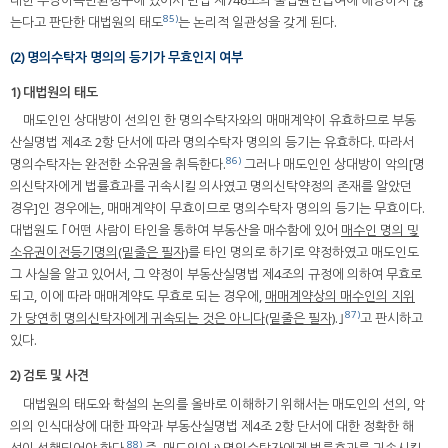
85)
는다고 판단한 대법원의 태도
는 논리적 일관성을 갖게 된다.
(2) 명의수탁자 명의의 등기가 무효인지 여부
1) 대법원의 태도
매도인인 상대방이 선의인 한 명의수탁자와의 매매계약이 유효하므로 부동
산실명법 제4조 2항 단서에 따라 명의수탁자 명의의 등기는 유효하다. 따라서
86)
명의수탁자는 완전한 소유권을 취득한다.
그러나 매도인인 상대방이 악의[명
의신탁자에게 법률효과를 귀속시킬 의사였고 명의신탁약정의 존재를 알았던
경우]인 경우에는, 매매계약이 무효이므로 명의수탁자 명의의 등기는 무효이다.
대법원도 ｢어떤 사람이 타인을 통하여 부동산을 매수함에 있어
매수인 명의 및
소유권이전등기명의(밑줄은 필자)
를 타인 명의로 하기로 약정하였고 매도인도
그 사실을 알고 있어서, 그 약정이 부동산실명법 제4조의 규정에 의하여 무효로
되고, 이에 따라 매매계약도 무효로 되는 경우에,
매매계약상의 매수인의 지위
87)
가 당연히 명의신탁자에게 귀속되는 것은 아니다(밑줄은 필자)
.｣
고 판시하고
있다.
2) 검토 및 사견
대법원의 태도와 학설의 논의를 올바로 이해하기 위해서는 매도인의 선의, 악
의의 인식대상에 대한 파악과 부동산실명법 제4조 2항 단서에 대한 정확한 해
88)
석이 선행되어야 한다.
즉, 매도인이 i) 명의수탁자에게 법률효과를 귀속시킬